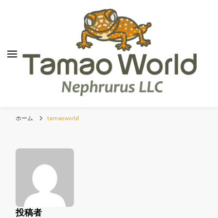
TamaoWorld
Nephrurus LLC
ホーム
tamaoworld
投稿者